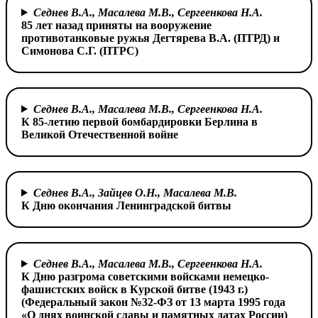
Седнев В.А., Масалева М.В., Сергеенкова Н.А.
85 лет назад приняты на вооружение
противотанковые ружья Дегтярева В.А. (ПТРД) и
Симонова С.Г. (ПТРС)
Седнев В.А., Масалева М.В., Сергеенкова Н.А.
К 85-летию первой бомбардировки Берлина
в
Великой Отечественной войне
Седнев В.А., Зайцев О.Н., Масалева М.В.
К Дню окончания Ленинградской битвы
Седнев В.А., Масалева М.В., Сергеенкова Н.А.
К Дню разгрома советскими войсками
немецко-
фашистских войск в Курской битве (1943 г.)
(Федеральный закон №32-ФЗ от 13 марта 1995 года
«О днях воинской славы и памятных датах России)